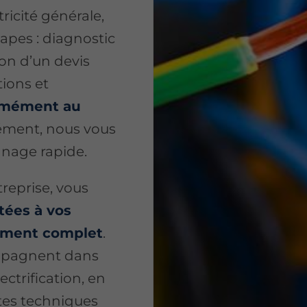
ricité générale,
apes : diagnostic
on d’un devis
tions et
ormément au
ément, nous vous
nage rapide.
reprise, vous
tées à vos
ement complet
.
mpagnent dans
ectrification, en
ntes techniques