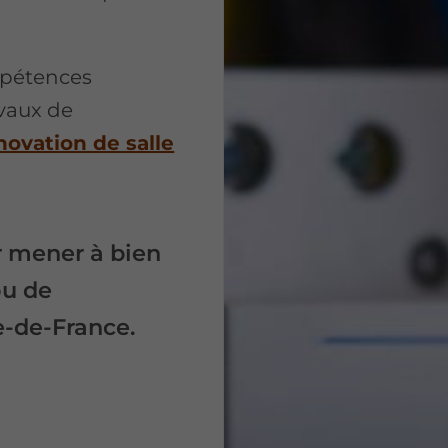
mpétences
avaux de
novation de salle
r mener à bien
ou de
e-de-France.