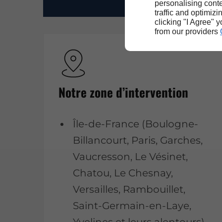
personalising conte
traffic and optimizi
clicking "I Agree" 
from our providers
Notre zone d’intervention
Île-de-France (Boulogne-
Billancourt, Paris, Garches,
Vaucresson, Le Vésinet,
Chatou, Le Chesnay,
Versailles, Rambouillet,
Saint-Germain-en-Laye,
Yvelines et leurs alentours).