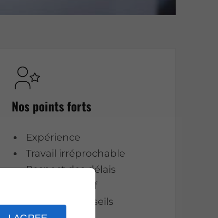
Nos points forts
Expérience
Travail irréprochable
Respect des délais
Prix compétitif
Écoute et conseils